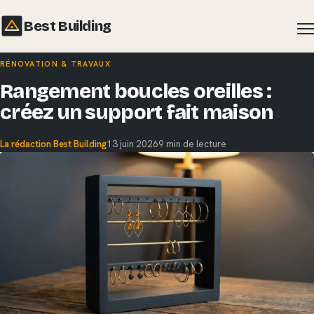
Best Building
Aller
RÉNOVATION & TRAVAUX
au
Rangement boucles oreilles :
contenu
créez un support fait maison
La rédaction Best Building
13 juin 2026
9 min de lecture