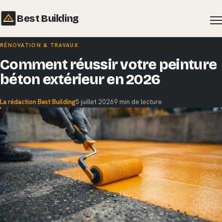
Best Building
Aller
RÉNOVATION & TRAVAUX
au
Comment réussir votre peinture
contenu
béton extérieur en 2026
La rédaction Best Building
5 juillet 2026
9 min de lecture