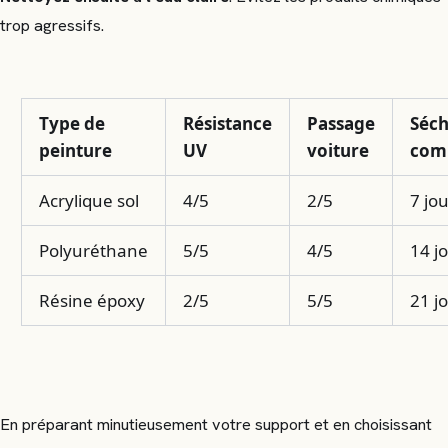
trop agressifs.
Type de
Résistance
Passage
Séc
peinture
UV
voiture
com
Acrylique sol
4/5
2/5
7 jo
Polyuréthane
5/5
4/5
14 j
Résine époxy
2/5
5/5
21 j
En préparant minutieusement votre support et en choisissant