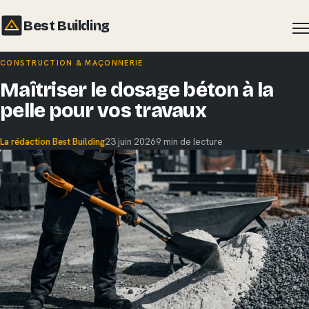
Best Building
Aller
CONSTRUCTION & MAÇONNERIE
au
Maîtriser le dosage béton à la
contenu
pelle pour vos travaux
La rédaction Best Building
23 juin 2026
9 min de lecture